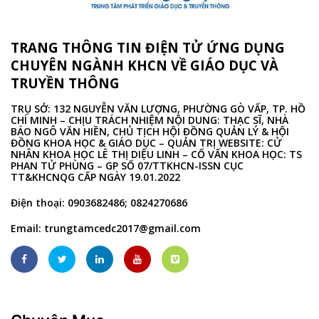
TRANG THÔNG TIN ĐIỆN TỬ ỨNG DỤNG
CHUYÊN NGÀNH KHCN VỀ GIÁO DỤC VÀ
TRUYỀN THÔNG
TRỤ SỞ: 132 NGUYỄN VĂN LƯỢNG, PHƯỜNG GÒ VẤP, TP. HỒ
CHÍ MINH – CHỊU TRÁCH NHIỆM NỘI DUNG: THẠC SĨ, NHÀ
BÁO NGÔ VĂN HIỀN, CHỦ TỊCH HỘI ĐỒNG QUẢN LÝ & HỘI
ĐỒNG KHOA HỌC & GIÁO DỤC – QUẢN TRỊ WEBSITE: CỬ
NHÂN KHOA HỌC LÊ THỊ DIỆU LINH – CỐ VẤN KHOA HỌC: TS
PHAN TỬ PHÙNG – GP SỐ 07/TTKHCN-ISSN CỤC
TT&KHCNQG CẤP NGÀY 19.01.2022
Điện thoại: 0903682486; 0824270686
Email:
trungtamcedc2017@gmail.com