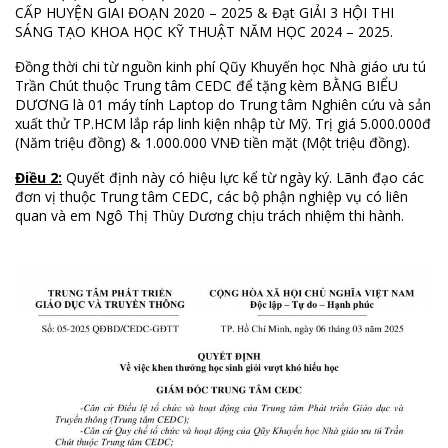
CẤP HUYỆN GIAI ĐOẠN 2020 – 2025 & Đạt GIẢI 3 HỘI THI
SÁNG TẠO KHOA HỌC KỸ THUẬT NĂM HỌC 2024 – 2025.
Đồng thời chi từ nguồn kinh phí Qũy Khuyến học Nhà giáo ưu tú
Trần Chút thuộc Trung tâm CEDC để tặng kèm BẰNG BIỂU
DƯƠNG là 01 máy tính Laptop do Trung tâm Nghiên cứu và sản
xuất thử TP.HCM lắp ráp linh kiện nhập từ Mỹ. Trị giá 5.000.000đ
(Năm triệu đồng) & 1.000.000 VNĐ tiền mặt (Một triệu đồng).
Điều 2:
Quyết định này có hiệu lực kể từ ngày ký. Lãnh đạo các
đơn vị thuộc Trung tâm CEDC, các bộ phận nghiệp vụ có liên
quan và em Ngô Thị Thùy Dương chịu trách nhiệm thi hành.