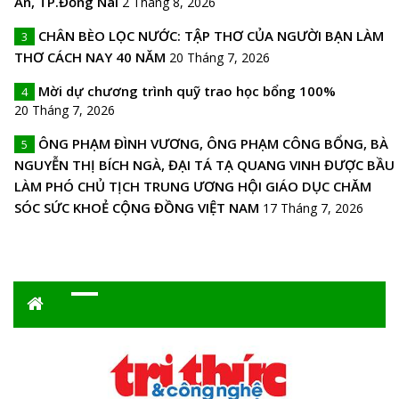
An, TP.Đồng Nai
2 Tháng 8, 2026
CHÂN BÈO LỌC NƯỚC: TẬP THƠ CỦA NGƯỜI BẠN LÀM
3
THƠ CÁCH NAY 40 NĂM
20 Tháng 7, 2026
Mời dự chương trình quỹ trao học bổng 100%
4
20 Tháng 7, 2026
ÔNG PHẠM ĐÌNH VƯƠNG, ÔNG PHẠM CÔNG BỔNG, BÀ
5
NGUYỄN THỊ BÍCH NGÀ, ĐẠI TÁ TẠ QUANG VINH ĐƯỢC BẦU
LÀM PHÓ CHỦ TỊCH TRUNG ƯƠNG HỘI GIÁO DỤC CHĂM
SÓC SỨC KHOẺ CỘNG ĐỒNG VIỆT NAM
17 Tháng 7, 2026