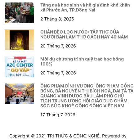
Tặng quà học sinh và hộ gia đình khó khăn
xã Phước An, TP.Đồng Nai
2 Tháng 8, 2026
CHÂN BÈO LỌC NƯỚC: TẬP THƠ CỦA
NGƯỜI BẠN LÀM THƠ CÁCH NAY 40 NĂM
20 Tháng 7, 2026
Mời dự chương trình quỹ trao học bổng
100%
20 Tháng 7, 2026
ÔNG PHẠM ĐÌNH VƯƠNG, ÔNG PHẠM CÔNG
BỔNG, BÀ NGUYỄN THỊ BÍCH NGÀ, ĐẠI TÁ TẠ
QUANG VINH ĐƯỢC BẦU LÀM PHÓ CHỦ
TỊCH TRUNG ƯƠNG HỘI GIÁO DỤC CHĂM
SÓC SỨC KHOẺ CỘNG ĐỒNG VIỆT NAM
17 Tháng 7, 2026
Copyright © 2021 TRI THỨC & CÔNG NGHỆ. Powered by