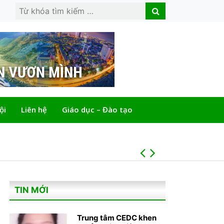
Search
Search
for:
ội
Liên hệ
Giáo dục – Đào tạo
ÔNG PHẠM ĐÌNH VƯƠNG, ÔNG PHẠM CÔNG BỔNG, BÀ NGUYỄN THỊ BÍCH NGÀ, ĐẠI TÁ TẠ QUANG VINH ĐƯỢC BẦU LÀM PHÓ CHỦ TỊCH TRUNG ƯƠNG HỘI GIÁO DỤC CHĂM SÓC SỨC KHOẺ CỘNG ĐỒNG VIỆT NAM
ÔNG PHẠM ĐÌNH VƯƠNG, ÔNG PHẠM CÔNG BỔNG, BÀ NGUYỄN THỊ BÍCH NGÀ, ĐẠI TÁ TẠ QUANG VINH ĐƯỢC BẦU LÀM PHÓ CHỦ TỊCH TRUNG ƯƠNG HỘI GIÁO DỤC CHĂM SÓC SỨC KHOẺ CỘNG ĐỒNG VIỆT NAM
TIN MỚI
Trung tâm CEDC khen