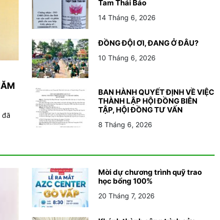
Tam Thái Bảo
14 Tháng 6, 2026
ĐỒNG ĐỘI ƠI, ĐANG Ở ĐÂU?
10 Tháng 6, 2026
NĂM
BAN HÀNH QUYẾT ĐỊNH VỀ VIỆC
THÀNH LẬP HỘI ĐỒNG BIÊN
TẬP, HỘI ĐỒNG TƯ VẤN
i đã
8 Tháng 6, 2026
Mời dự chương trình quỹ trao
học bổng 100%
20 Tháng 7, 2026