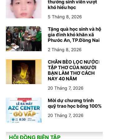
thưởng sinh viên vượt
khó hiếu học
5 Tháng 8, 2026
Tặng quà học sinh và hộ
gia đình khó khăn xã
Phước An, TP.Đồng Nai
2 Tháng 8, 2026
CHÂN BÈO LỌC NƯỚC:
TẬP THƠ CỦA NGƯỜI
BẠN LÀM THƠ CÁCH
CHÂN BÈO LỌC NƯỚC: TẬP THƠ CỦA NG
NAY 40 NĂM
NAY 40 NĂM
20 Tháng 7, 2026
20 Tháng 7, 2026
Mời dự chương trình
quỹ trao học bổng 100%
20 Tháng 7, 2026
HỘI ĐỒNG BIÊN TẬP