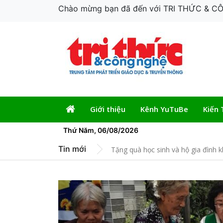
Chào mừng bạn đã đến với TRI THỨC & 
Giới thiệu
Kênh YuTuBe
Kiến 
Thứ Năm, 06/08/2026
Trung tâm CEDC khen thưởng sinh 
Tin mới
Tặng quà học sinh và hộ gia đình 
CHÂN BÈO LỌC NƯỚC: TẬP THƠ 
Mời dự chương trình quỹ trao học
News
Trung tâm CEDC khen thưởng sinh 