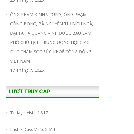
20 Tháng 7, 2026
ÔNG PHẠM ĐÌNH VƯƠNG, ÔNG PHẠM
CÔNG BỔNG, BÀ NGUYỄN THỊ BÍCH NGÀ,
ĐẠI TÁ TẠ QUANG VINH ĐƯỢC BẦU LÀM
PHÓ CHỦ TỊCH TRUNG ƯƠNG HỘI GIÁO
DỤC CHĂM SÓC SỨC KHOẺ CỘNG ĐỒNG
VIỆT NAM
17 Tháng 7, 2026
LƯỢT TRUY CẬP
Today's Visits:
1.317
Last 7 Days Visits:
5.611