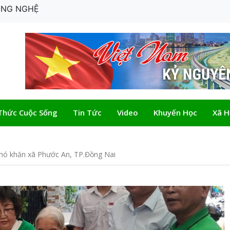
CÔNG NGHỆ
Thức Cuộc Sống
Tin Tức
Video
Khuyến Học
Xã H
viên vượt khó hiếu học
khó khăn xã Phước An, TP.Đồng Nai
CỦA NGƯỜI BẠN LÀM THƠ CÁCH NAY 40 NĂM
 bổng 100%
viên vượt khó hiếu học