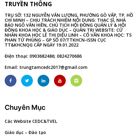
TRUYỀN THÔNG
TRỤ SỞ: 132 NGUYỄN VĂN LƯỢNG, PHƯỜNG GÒ VẤP, TP. HỒ
CHÍ MINH – CHỊU TRÁCH NHIỆM NỘI DUNG: THẠC SĨ, NHÀ
BÁO NGÔ VĂN HIỀN, CHỦ TỊCH HỘI ĐỒNG QUẢN LÝ & HỘI
ĐỒNG KHOA HỌC & GIÁO DỤC – QUẢN TRỊ WEBSITE: CỬ
NHÂN KHOA HỌC LÊ THỊ DIỆU LINH – CỐ VẤN KHOA HỌC: TS
PHAN TỬ PHÙNG – GP SỐ 07/TTKHCN-ISSN CỤC
TT&KHCNQG CẤP NGÀY 19.01.2022
Điện thoại: 0903682486; 0824270686
Email:
trungtamcedc2017@gmail.com
Chuyên Mục
Các Website CEDC&TVEL
Giáo dục – Đào tạo