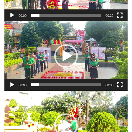
00:00
00:22
Trình
chơi
Video
00:00
00:36
Trình
chơi
Video