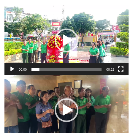
Trình
chơi
Video
00:00
00:22
Trình
chơi
Video