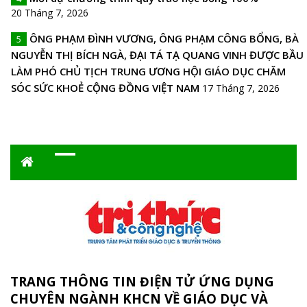
20 Tháng 7, 2026
ÔNG PHẠM ĐÌNH VƯƠNG, ÔNG PHẠM CÔNG BỔNG, BÀ
5
NGUYỄN THỊ BÍCH NGÀ, ĐẠI TÁ TẠ QUANG VINH ĐƯỢC BẦU
LÀM PHÓ CHỦ TỊCH TRUNG ƯƠNG HỘI GIÁO DỤC CHĂM
SÓC SỨC KHOẺ CỘNG ĐỒNG VIỆT NAM
17 Tháng 7, 2026
TRANG THÔNG TIN ĐIỆN TỬ ỨNG DỤNG
CHUYÊN NGÀNH KHCN VỀ GIÁO DỤC VÀ