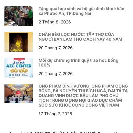
Tặng quà học sinh và hộ gia đình khó khăn
xã Phước An, TP.Đồng Nai
2 Tháng 8, 2026
CHÂN BÈO LỌC NƯỚC: TẬP THƠ CỦA
NGƯỜI BẠN LÀM THƠ CÁCH NAY 40 NĂM
20 Tháng 7, 2026
Mời dự chương trình quỹ trao học bổng
100%
20 Tháng 7, 2026
ÔNG PHẠM ĐÌNH VƯƠNG, ÔNG PHẠM CÔNG
BỔNG, BÀ NGUYỄN THỊ BÍCH NGÀ, ĐẠI TÁ TẠ
QUANG VINH ĐƯỢC BẦU LÀM PHÓ CHỦ
TỊCH TRUNG ƯƠNG HỘI GIÁO DỤC CHĂM
SÓC SỨC KHOẺ CỘNG ĐỒNG VIỆT NAM
17 Tháng 7, 2026