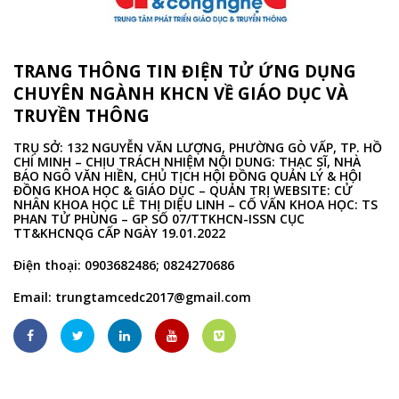
TRANG THÔNG TIN ĐIỆN TỬ ỨNG DỤNG
CHUYÊN NGÀNH KHCN VỀ GIÁO DỤC VÀ
TRUYỀN THÔNG
TRỤ SỞ: 132 NGUYỄN VĂN LƯỢNG, PHƯỜNG GÒ VẤP, TP. HỒ
CHÍ MINH – CHỊU TRÁCH NHIỆM NỘI DUNG: THẠC SĨ, NHÀ
BÁO NGÔ VĂN HIỀN, CHỦ TỊCH HỘI ĐỒNG QUẢN LÝ & HỘI
ĐỒNG KHOA HỌC & GIÁO DỤC – QUẢN TRỊ WEBSITE: CỬ
NHÂN KHOA HỌC LÊ THỊ DIỆU LINH – CỐ VẤN KHOA HỌC: TS
PHAN TỬ PHÙNG – GP SỐ 07/TTKHCN-ISSN CỤC
TT&KHCNQG CẤP NGÀY 19.01.2022
Điện thoại: 0903682486; 0824270686
Email:
trungtamcedc2017@gmail.com