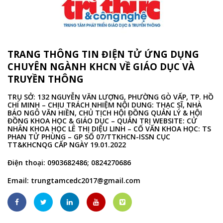
TRANG THÔNG TIN ĐIỆN TỬ ỨNG DỤNG
CHUYÊN NGÀNH KHCN VỀ GIÁO DỤC VÀ
TRUYỀN THÔNG
TRỤ SỞ: 132 NGUYỄN VĂN LƯỢNG, PHƯỜNG GÒ VẤP, TP. HỒ
CHÍ MINH – CHỊU TRÁCH NHIỆM NỘI DUNG: THẠC SĨ, NHÀ
BÁO NGÔ VĂN HIỀN, CHỦ TỊCH HỘI ĐỒNG QUẢN LÝ & HỘI
ĐỒNG KHOA HỌC & GIÁO DỤC – QUẢN TRỊ WEBSITE: CỬ
NHÂN KHOA HỌC LÊ THỊ DIỆU LINH – CỐ VẤN KHOA HỌC: TS
PHAN TỬ PHÙNG – GP SỐ 07/TTKHCN-ISSN CỤC
TT&KHCNQG CẤP NGÀY 19.01.2022
Điện thoại: 0903682486; 0824270686
Email:
trungtamcedc2017@gmail.com