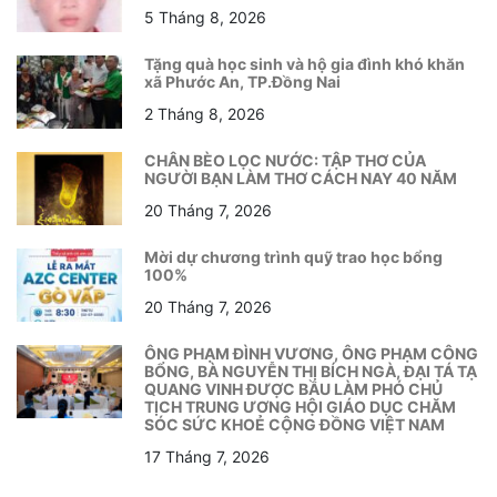
5 Tháng 8, 2026
Tặng quà học sinh và hộ gia đình khó khăn
xã Phước An, TP.Đồng Nai
2 Tháng 8, 2026
CHÂN BÈO LỌC NƯỚC: TẬP THƠ CỦA
NGƯỜI BẠN LÀM THƠ CÁCH NAY 40 NĂM
20 Tháng 7, 2026
Mời dự chương trình quỹ trao học bổng
100%
20 Tháng 7, 2026
ÔNG PHẠM ĐÌNH VƯƠNG, ÔNG PHẠM CÔNG
BỔNG, BÀ NGUYỄN THỊ BÍCH NGÀ, ĐẠI TÁ TẠ
QUANG VINH ĐƯỢC BẦU LÀM PHÓ CHỦ
TỊCH TRUNG ƯƠNG HỘI GIÁO DỤC CHĂM
SÓC SỨC KHOẺ CỘNG ĐỒNG VIỆT NAM
17 Tháng 7, 2026