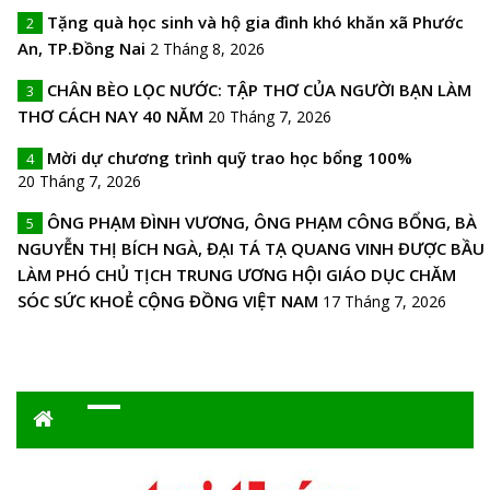
Tặng quà học sinh và hộ gia đình khó khăn xã Phước
2
An, TP.Đồng Nai
2 Tháng 8, 2026
CHÂN BÈO LỌC NƯỚC: TẬP THƠ CỦA NGƯỜI BẠN LÀM
3
THƠ CÁCH NAY 40 NĂM
20 Tháng 7, 2026
Mời dự chương trình quỹ trao học bổng 100%
4
20 Tháng 7, 2026
ÔNG PHẠM ĐÌNH VƯƠNG, ÔNG PHẠM CÔNG BỔNG, BÀ
5
NGUYỄN THỊ BÍCH NGÀ, ĐẠI TÁ TẠ QUANG VINH ĐƯỢC BẦU
LÀM PHÓ CHỦ TỊCH TRUNG ƯƠNG HỘI GIÁO DỤC CHĂM
SÓC SỨC KHOẺ CỘNG ĐỒNG VIỆT NAM
17 Tháng 7, 2026