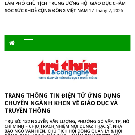
LÀM PHÓ CHỦ TỊCH TRUNG ƯƠNG HỘI GIÁO DỤC CHĂM
SÓC SỨC KHOẺ CỘNG ĐỒNG VIỆT NAM
17 Tháng 7, 2026
TRANG THÔNG TIN ĐIỆN TỬ ỨNG DỤNG
CHUYÊN NGÀNH KHCN VỀ GIÁO DỤC VÀ
TRUYỀN THÔNG
TRỤ SỞ: 132 NGUYỄN VĂN LƯỢNG, PHƯỜNG GÒ VẤP, TP. HỒ
CHÍ MINH – CHỊU TRÁCH NHIỆM NỘI DUNG: THẠC SĨ, NHÀ
BÁO NGÔ VĂN HIỀN, CHỦ TỊCH HỘI ĐỒNG QUẢN LÝ & HỘI