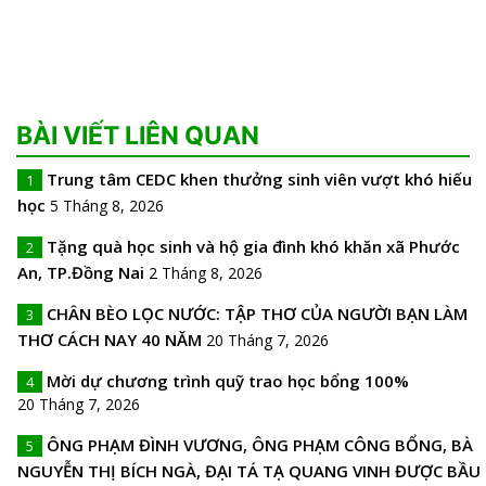
BÀI VIẾT LIÊN QUAN
Trung tâm CEDC khen thưởng sinh viên vượt khó hiếu
1
học
5 Tháng 8, 2026
Tặng quà học sinh và hộ gia đình khó khăn xã Phước
2
An, TP.Đồng Nai
2 Tháng 8, 2026
CHÂN BÈO LỌC NƯỚC: TẬP THƠ CỦA NGƯỜI BẠN LÀM
3
THƠ CÁCH NAY 40 NĂM
20 Tháng 7, 2026
Mời dự chương trình quỹ trao học bổng 100%
4
20 Tháng 7, 2026
ÔNG PHẠM ĐÌNH VƯƠNG, ÔNG PHẠM CÔNG BỔNG, BÀ
5
NGUYỄN THỊ BÍCH NGÀ, ĐẠI TÁ TẠ QUANG VINH ĐƯỢC BẦU