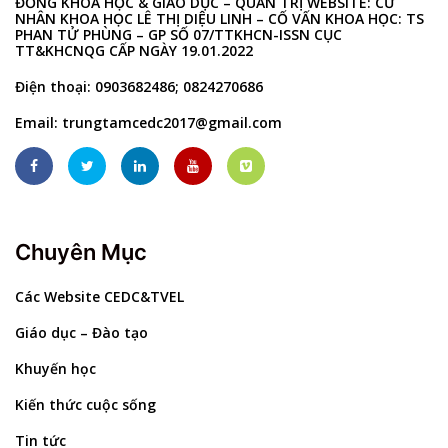
ĐỒNG KHOA HỌC & GIÁO DỤC – QUẢN TRỊ WEBSITE: CỬ
NHÂN KHOA HỌC LÊ THỊ DIỆU LINH – CỐ VẤN KHOA HỌC: TS
PHAN TỬ PHÙNG – GP SỐ 07/TTKHCN-ISSN CỤC
TT&KHCNQG CẤP NGÀY 19.01.2022
Điện thoại: 0903682486; 0824270686
Email:
trungtamcedc2017@gmail.com
Chuyên Mục
Các Website CEDC&TVEL
Giáo dục – Đào tạo
Khuyến học
Kiến thức cuộc sống
Tin tức