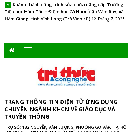
Khánh thành công trình sửa chữa nâng cấp Trường
5
Tiểu học Hàm Tân – Điểm học Cà Hom ở ấp Vàm Ray, xã
Hàm Giang, tỉnh Vĩnh Long (Trà Vinh cũ)
12 Tháng 7, 2026
TRANG THÔNG TIN ĐIỆN TỬ ỨNG DỤNG
CHUYÊN NGÀNH KHCN VỀ GIÁO DỤC VÀ
TRUYỀN THÔNG
TRỤ SỞ: 132 NGUYỄN VĂN LƯỢNG, PHƯỜNG GÒ VẤP, TP. HỒ
CHÍ MINH – CHỊU TRÁCH NHIỆM NỘI DUNG: THẠC SĨ, NHÀ