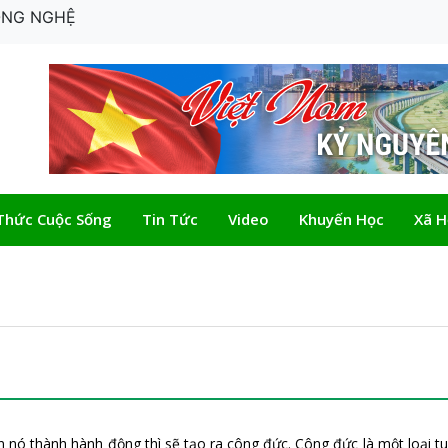
CÔNG NGHỆ
Thức Cuộc Sống
Tin Tức
Video
Khuyến Học
Xã H
ến nó thành hành động thì sẽ tạo ra công đức. Công đức là một loại 