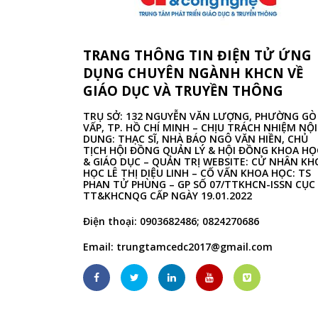
TRANG THÔNG TIN ĐIỆN TỬ ỨNG
DỤNG CHUYÊN NGÀNH KHCN VỀ
GIÁO DỤC VÀ TRUYỀN THÔNG
TRỤ SỞ: 132 NGUYỄN VĂN LƯỢNG, PHƯỜNG GÒ
VẤP, TP. HỒ CHÍ MINH – CHỊU TRÁCH NHIỆM NỘI
DUNG: THẠC SĨ, NHÀ BÁO NGÔ VĂN HIỀN, CHỦ
TỊCH HỘI ĐỒNG QUẢN LÝ & HỘI ĐỒNG KHOA HỌ
& GIÁO DỤC – QUẢN TRỊ WEBSITE: CỬ NHÂN KH
HỌC LÊ THỊ DIỆU LINH – CỐ VẤN KHOA HỌC: TS
PHAN TỬ PHÙNG – GP SỐ 07/TTKHCN-ISSN CỤC
TT&KHCNQG CẤP NGÀY 19.01.2022
Điện thoại: 0903682486; 0824270686
Email:
trungtamcedc2017@gmail.com