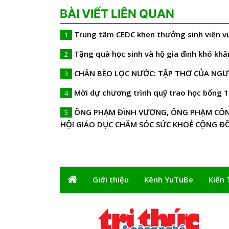
BÀI VIẾT LIÊN QUAN
Trung tâm CEDC khen thưởng sinh viên v
1
Tặng quà học sinh và hộ gia đình khó kh
2
CHÂN BÈO LỌC NƯỚC: TẬP THƠ CỦA NGƯ
3
Mời dự chương trình quỹ trao học bổng 
4
ÔNG PHẠM ĐÌNH VƯƠNG, ÔNG PHẠM CÔNG
5
HỘI GIÁO DỤC CHĂM SÓC SỨC KHOẺ CỘNG Đ
Giới thiệu
Kênh YuTuBe
Kiến 