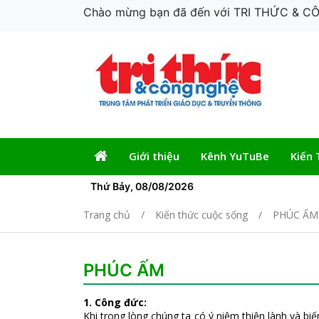
Chào mừng bạn đã đến với TRI THỨC & 
Giới thiệu
Kênh YuTuBe
Kiến 
Thứ Bảy, 08/08/2026
Trang chủ
Kiến thức cuộc sống
PHÚC ẤM
PHÚC ẤM
1. Công đức:
Khi trong lòng chúng ta có ý niệm thiện lành và bi