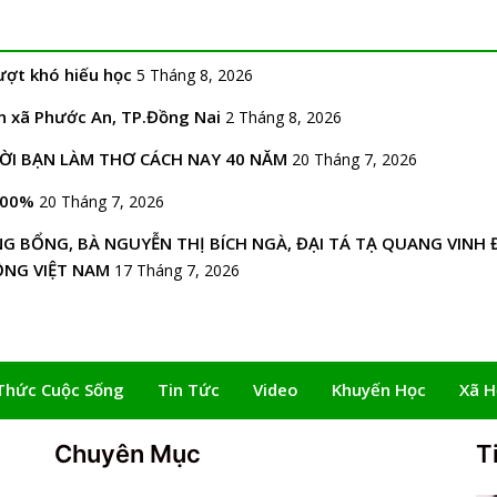
ượt khó hiếu học
5 Tháng 8, 2026
ăn xã Phước An, TP.Đồng Nai
2 Tháng 8, 2026
ỜI BẠN LÀM THƠ CÁCH NAY 40 NĂM
20 Tháng 7, 2026
100%
20 Tháng 7, 2026
 BỔNG, BÀ NGUYỄN THỊ BÍCH NGÀ, ĐẠI TÁ TẠ QUANG VINH
ỒNG VIỆT NAM
17 Tháng 7, 2026
Thức Cuộc Sống
Tin Tức
Video
Khuyến Học
Xã H
Chuyên Mục
T