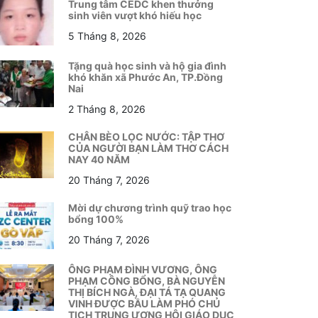
Trung tâm CEDC khen thưởng
sinh viên vượt khó hiếu học
5 Tháng 8, 2026
Tặng quà học sinh và hộ gia đình
khó khăn xã Phước An, TP.Đồng
Nai
2 Tháng 8, 2026
CHÂN BÈO LỌC NƯỚC: TẬP THƠ
CỦA NGƯỜI BẠN LÀM THƠ CÁCH
NAY 40 NĂM
20 Tháng 7, 2026
Mời dự chương trình quỹ trao học
bổng 100%
20 Tháng 7, 2026
ÔNG PHẠM ĐÌNH VƯƠNG, ÔNG
PHẠM CÔNG BỔNG, BÀ NGUYỄN
THỊ BÍCH NGÀ, ĐẠI TÁ TẠ QUANG
VINH ĐƯỢC BẦU LÀM PHÓ CHỦ
TỊCH TRUNG ƯƠNG HỘI GIÁO DỤC