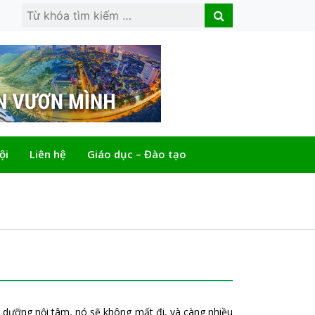
Search
Search
for:
ội
Liên hệ
Giáo dục – Đào tạo
tu dưỡng nội tâm, nó sẽ không mất đi, và càng nhiều