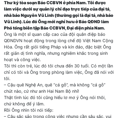
Thư ký tòa soạn Báo CCBVN ở phía Nam. Tôi được
làm việc dưới sự quản lý chỉ đạo trực tiếp của đại tá,
nhà báo Nguyễn Vũ Linh (thường gọi là đại tá, nhà báo
Vũ Linh). Lúc đó Ông mới nghỉ hưu ở Báo QĐND làm
Phó tổng biên tập Báo CCBVN, Đại diện phía Nam.
Ông là một sĩ quan cấp cao của đội quân điệp báo
QĐNDVN hoạt động trong lòng chế độ Việt Nam Cộng
Hòa. Ông rất giỏi tiếng Pháp và kín đáo, đặc biệt Ông
rất giản dị tình nghĩa, nhưng nghiêm khắc trong sinh
hoạt và công việc.
Tôi thì còn trẻ, lúc đó tôi chưa đến 30 tuổi. Có một lần
chỉ có tôi và Ông trong phòng làm việc, Ông đã nói với
tôi.
– Cậu quê Nghệ An, quê “cá gỗ”, mà không “cá gỗ”
chút nào, cứ như anh Hai Nam Bộ nhỉ!
Thật tình lúc đó tôi cũng hiểu lơ mơ ý Ông nói thôi,
chứ không để ý lắm.
Rồi Ông nhìn tôi nói tiếp:
– Cậu sắc sảo trong công việc nhưng cần sâu sắc, vui