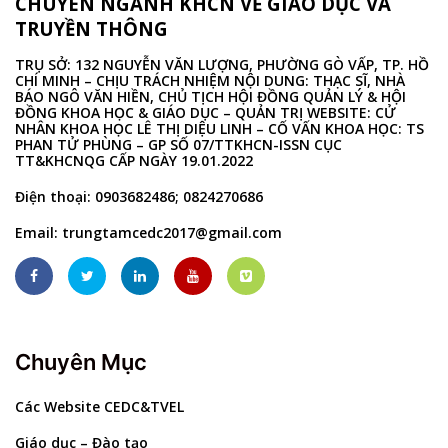
CHUYÊN NGÀNH KHCN VỀ GIÁO DỤC VÀ
TRUYỀN THÔNG
TRỤ SỞ: 132 NGUYỄN VĂN LƯỢNG, PHƯỜNG GÒ VẤP, TP. HỒ
CHÍ MINH – CHỊU TRÁCH NHIỆM NỘI DUNG: THẠC SĨ, NHÀ
BÁO NGÔ VĂN HIỀN, CHỦ TỊCH HỘI ĐỒNG QUẢN LÝ & HỘI
ĐỒNG KHOA HỌC & GIÁO DỤC – QUẢN TRỊ WEBSITE: CỬ
NHÂN KHOA HỌC LÊ THỊ DIỆU LINH – CỐ VẤN KHOA HỌC: TS
PHAN TỬ PHÙNG – GP SỐ 07/TTKHCN-ISSN CỤC
TT&KHCNQG CẤP NGÀY 19.01.2022
Điện thoại: 0903682486; 0824270686
Email:
trungtamcedc2017@gmail.com
Chuyên Mục
Các Website CEDC&TVEL
Giáo dục – Đào tạo