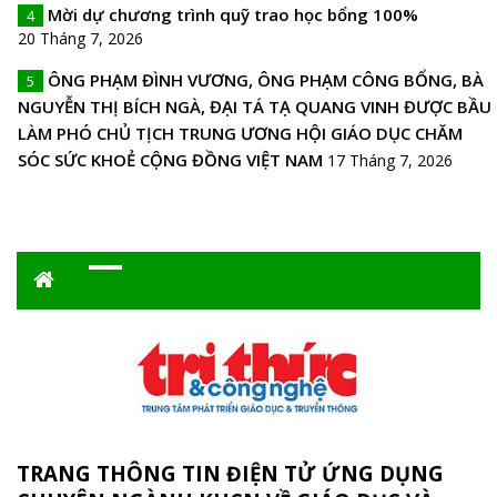
Mời dự chương trình quỹ trao học bổng 100%
4
20 Tháng 7, 2026
ÔNG PHẠM ĐÌNH VƯƠNG, ÔNG PHẠM CÔNG BỔNG, BÀ
5
NGUYỄN THỊ BÍCH NGÀ, ĐẠI TÁ TẠ QUANG VINH ĐƯỢC BẦU
LÀM PHÓ CHỦ TỊCH TRUNG ƯƠNG HỘI GIÁO DỤC CHĂM
SÓC SỨC KHOẺ CỘNG ĐỒNG VIỆT NAM
17 Tháng 7, 2026
TRANG THÔNG TIN ĐIỆN TỬ ỨNG DỤNG