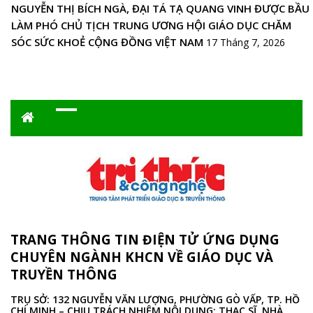
NGUYỄN THỊ BÍCH NGÀ, ĐẠI TÁ TẠ QUANG VINH ĐƯỢC BẦU
LÀM PHÓ CHỦ TỊCH TRUNG ƯƠNG HỘI GIÁO DỤC CHĂM
SÓC SỨC KHOẺ CỘNG ĐỒNG VIỆT NAM
17 Tháng 7, 2026
TRANG THÔNG TIN ĐIỆN TỬ ỨNG DỤNG
CHUYÊN NGÀNH KHCN VỀ GIÁO DỤC VÀ
TRUYỀN THÔNG
TRỤ SỞ: 132 NGUYỄN VĂN LƯỢNG, PHƯỜNG GÒ VẤP, TP. HỒ
CHÍ MINH – CHỊU TRÁCH NHIỆM NỘI DUNG: THẠC SĨ, NHÀ