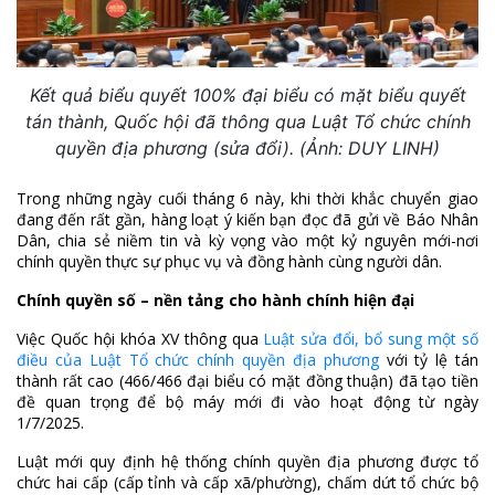
Kết quả biểu quyết 100% đại biểu có mặt biểu quyết
tán thành, Quốc hội đã thông qua Luật Tổ chức chính
quyền địa phương (sửa đổi). (Ảnh: DUY LINH)
Trong những ngày cuối tháng 6 này, khi thời khắc chuyển giao
đang đến rất gần, hàng loạt ý kiến bạn đọc đã gửi về Báo Nhân
Dân, chia sẻ niềm tin và kỳ vọng vào một kỷ nguyên mới-nơi
chính quyền thực sự phục vụ và đồng hành cùng người dân.
Chính quyền số – nền tảng cho hành chính hiện đại
Việc Quốc hội khóa XV thông qua
Luật sửa đổi, bổ sung một số
điều của Luật Tổ chức chính quyền địa phương
với tỷ lệ tán
thành rất cao (466/466 đại biểu có mặt đồng thuận) đã tạo tiền
đề quan trọng để bộ máy mới đi vào hoạt động từ ngày
1/7/2025.
Luật mới quy định hệ thống chính quyền địa phương được tổ
chức hai cấp (cấp tỉnh và cấp xã/phường), chấm dứt tổ chức bộ