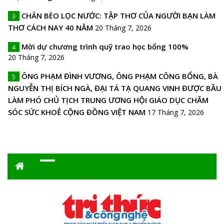
CHÂN BÈO LỌC NƯỚC: TẬP THƠ CỦA NGƯỜI BẠN LÀM
3
THƠ CÁCH NAY 40 NĂM
20 Tháng 7, 2026
Mời dự chương trình quỹ trao học bổng 100%
4
20 Tháng 7, 2026
ÔNG PHẠM ĐÌNH VƯƠNG, ÔNG PHẠM CÔNG BỔNG, BÀ
5
NGUYỄN THỊ BÍCH NGÀ, ĐẠI TÁ TẠ QUANG VINH ĐƯỢC BẦU
LÀM PHÓ CHỦ TỊCH TRUNG ƯƠNG HỘI GIÁO DỤC CHĂM
SÓC SỨC KHOẺ CỘNG ĐỒNG VIỆT NAM
17 Tháng 7, 2026