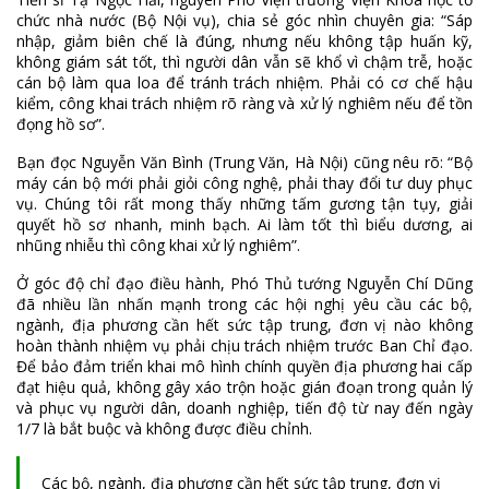
chức nhà nước (Bộ Nội vụ), chia sẻ góc nhìn chuyên gia: “Sáp
nhập, giảm biên chế là đúng, nhưng nếu không tập huấn kỹ,
không giám sát tốt, thì người dân vẫn sẽ khổ vì chậm trễ, hoặc
cán bộ làm qua loa để tránh trách nhiệm. Phải có cơ chế hậu
kiểm, công khai trách nhiệm rõ ràng và xử lý nghiêm nếu để tồn
đọng hồ sơ”.
Bạn đọc Nguyễn Văn Bình (Trung Văn, Hà Nội) cũng nêu rõ: “Bộ
máy cán bộ mới phải giỏi công nghệ, phải thay đổi tư duy phục
vụ. Chúng tôi rất mong thấy những tấm gương tận tụy, giải
quyết hồ sơ nhanh, minh bạch. Ai làm tốt thì biểu dương, ai
nhũng nhiễu thì công khai xử lý nghiêm”.
Ở góc độ chỉ đạo điều hành, Phó Thủ tướng Nguyễn Chí Dũng
đã nhiều lần nhấn mạnh trong các hội nghị yêu cầu các bộ,
ngành, địa phương cần hết sức tập trung, đơn vị nào không
hoàn thành nhiệm vụ phải chịu trách nhiệm trước Ban Chỉ đạo.
Để bảo đảm triển khai mô hình chính quyền địa phương hai cấp
đạt hiệu quả, không gây xáo trộn hoặc gián đoạn trong quản lý
và phục vụ người dân, doanh nghiệp, tiến độ từ nay đến ngày
1/7 là bắt buộc và không được điều chỉnh.
Các bộ, ngành, địa phương cần hết sức tập trung, đơn vị