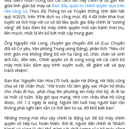
Một điểm nhấn trong đợt cải cách lần này chính là sự gắn kết
giữa tinh giản bộ máy và
thúc đẩy quản trị chính quyền dựa trên
nền tảng số
. Theo Bộ Thông tin và Truyền thông, tính đến hết
quý II/2025, trên 95% dịch vụ công mức độ 4 đã triển khai trực
tuyến và tích hợp với cơ sở dữ liệu quốc gia. Đây chính là “xương
sống” để bảo đảm bộ máy chính quyền mới vận hành trơn tru,
liền mạch, nhất là khi bỏ bớt một cấp trung gian.
Ông Nguyễn Hải Long, chuyên gia chuyển đổi số (Cục Chuyển
đổi số-Cơ yếu, Văn phòng Trung ương Đảng), phân tích: “Nếu chỉ
tinh giản mà không đồng bộ với hạ tầng số, chắc chắn sẽ sinh
ách tắc, dồn việc. Chính quyền số đi song song với cải cách bộ
máy mới bảo đảm quy trình xuyên suốt, dễ giám sát và quy
trách nhiệm”.
Bạn đọc Nguyễn Văn Hòa (70 tuổi, quận Hà Đông, Hà Nội) cũng
chia sẻ rất chân thực: “Hồi trước tôi làm giấy xác nhận hộ khẩu
cho cháu đi học, phải chạy lên phường xin mấy chữ ký, đi đi lại
lại mất cả tuần. Bây giờ qua mạng, nhờ con cháu khai hộ cũng
được, chỉ 1-2 ngày là xong. Người lớn tuổi hay người bận rộn
không phải nghỉ làm vẫn có thể làm từ xa, đỡ khổ biết bao”.
Những mong mỏi như vậy chính là động lực để bộ máy chính
quyền số tiếp tục hoàn thiện. Bởi lẽ, người dân chính là “khách
hàng” và cũng là chủ thể giám sát chất lượng của bộ máy công