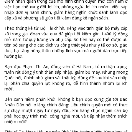
Điểm nhấn quan trọng của mô hình chính quyền mới còn nằm ở
việc hạn chế xung đột lợi ích, phòng ngừa lợi ích nhóm. Việc sáp
nhập đơn vị hành chính, giảm hàng nghìn chức danh lãnh đạo
cấp xã và phường sẽ giúp tiết kiệm đáng kể ngân sách.
Theo thống kê từ Bộ Tài chính, riêng việc tinh giản bộ máy cấp
xã trong giai đoạn vừa qua đã giúp tiết kiệm gần 1.400 tỷ đồng
mỗi năm từ quỹ lương và phụ cấp. Số tiền này có thể được ưu
tiên bổ sung cho các dịch vụ công thiết yếu như y tế cơ sở, giáo
dục, hạ tầng nông thôn những lĩnh vực mà người dân trực tiếp
hưởng lợi.
Bạn đọc Phạm Thị An, đảng viên ở Hà Nam, tỏ ra thận trọng:
“Dân rất đồng ý tinh thần sáp nhập, giảm bộ máy. Nhưng mong
Quốc hội, Chính phủ giám sát thật kỹ, đừng để sau khi sáp nhập
lại phân chia quyền lực không rõ, dễ hình thành nhóm lợi ích
mới”.
Bên cạnh niềm phấn khởi, không ít bạn đọc cũng gửi tới Báo
Nhân Dân nỗi lo lắng chính đáng: Liệu chính quyền mới có thực
sự chạy mượt ngay từ ngày đầu, khi hàng chục nghìn cán bộ
phải học quy trình mới, công nghệ mới, và tiếp nhận thêm trách
nhiệm mới?
Tiến sĩ Tạ Ngọc Hải, nguyên Phó Viện trưởng Viện Khoa học tổ