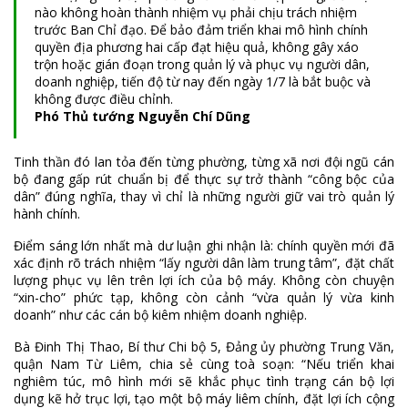
nào không hoàn thành nhiệm vụ phải chịu trách nhiệm
trước Ban Chỉ đạo. Để bảo đảm triển khai mô hình chính
quyền địa phương hai cấp đạt hiệu quả, không gây xáo
trộn hoặc gián đoạn trong quản lý và phục vụ người dân,
doanh nghiệp, tiến độ từ nay đến ngày 1/7 là bắt buộc và
không được điều chỉnh.
Phó Thủ tướng Nguyễn Chí Dũng
Tinh thần đó lan tỏa đến từng phường, từng xã nơi đội ngũ cán
bộ đang gấp rút chuẩn bị để thực sự trở thành “công bộc của
dân” đúng nghĩa, thay vì chỉ là những người giữ vai trò quản lý
hành chính.
Điểm sáng lớn nhất mà dư luận ghi nhận là: chính quyền mới đã
xác định rõ trách nhiệm “lấy người dân làm trung tâm”, đặt chất
lượng phục vụ lên trên lợi ích của bộ máy. Không còn chuyện
“xin-cho” phức tạp, không còn cảnh “vừa quản lý vừa kinh
doanh” như các cán bộ kiêm nhiệm doanh nghiệp.
Bà Đinh Thị Thao, Bí thư Chi bộ 5, Đảng ủy phường Trung Văn,
quận Nam Từ Liêm, chia sẻ cùng toà soạn: “Nếu triển khai
nghiêm túc, mô hình mới sẽ khắc phục tình trạng cán bộ lợi
dụng kẽ hở trục lợi, tạo một bộ máy liêm chính, đặt lợi ích cộng