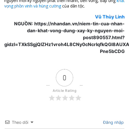
nguyên mới-kỷ nguyên phát triển nhanh, bền vững, đáp ứng
khát
vọng phồn vinh và hùng cường
của dân tộc.
Vũ Thùy Linh
NGUỒN: https://nhandan.vn/niem-tin-cua-nhan-
dan-khat-vong-dung-xay-ky-nguyen-moi-
post890557.html?
gidzl=TXkSSgjQIZHz1vroh4L8CNy0cNcrIqfkQGl8AUX
Pne5bCDG
0
Article Rating
Theo dõi
Đăng nhập