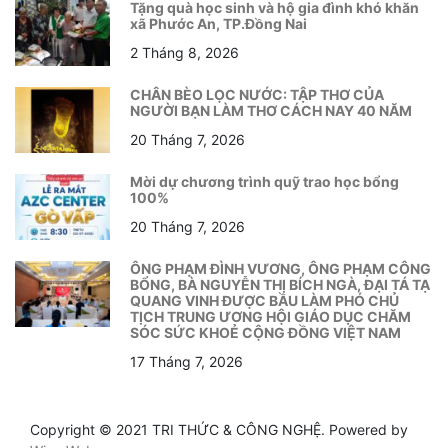
Tặng quà học sinh và hộ gia đình khó khăn
xã Phước An, TP.Đồng Nai
2 Tháng 8, 2026
CHÂN BÈO LỌC NƯỚC: TẬP THƠ CỦA
NGƯỜI BẠN LÀM THƠ CÁCH NAY 40 NĂM
20 Tháng 7, 2026
Mời dự chương trình quỹ trao học bổng
100%
20 Tháng 7, 2026
ÔNG PHẠM ĐÌNH VƯƠNG, ÔNG PHẠM CÔNG
BỔNG, BÀ NGUYỄN THỊ BÍCH NGÀ, ĐẠI TÁ TẠ
QUANG VINH ĐƯỢC BẦU LÀM PHÓ CHỦ
TỊCH TRUNG ƯƠNG HỘI GIÁO DỤC CHĂM
SÓC SỨC KHOẺ CỘNG ĐỒNG VIỆT NAM
17 Tháng 7, 2026
Copyright © 2021 TRI THỨC & CÔNG NGHỆ. Powered by