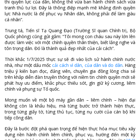
thi quyền lực của dân, không thể vừa ban hành chính sách vừa
tranh thủ tư lợi. Đây là thông điệp mạnh mẽ khẳng định quyền
lực Nhà nước là để phục vụ Nhân dân, không phải để làm giàu
cá nhân”.
Trung tá, Tiến sĩ Tạ Quang Đạo (Trường Sĩ quan Chính trị, Bộ
Quốc phòng) cũng gửi gắm: “Tôi mong con cháu sau này lớn lên
được làm việc với một chính quyền thân thiện, biết lắng nghe và
tôn trọng dân. Đó là thành quả đẹp nhất của cải cách”.
Thời khắc 1/7/2025 thực sự sẽ đi vào lịch sử hành chính nước
nhà, như một dấu mốc
cải cách vì dân, của dân và do dân
. Hàng
triệu ý kiến bạn đọc, đảng viên, chuyên gia đồng lòng chia sẻ
trên khắp diễn đàn truyền thông với niềm tin chính quyền mới sẽ
phát huy ưu điểm, khắc phục thiếu sót, gìn giữ kỷ cương, liêm
chính và phụng sự Tổ quốc.
Mong muốn về một bộ máy gần dân – liêm chính – hiện đại
không còn là khẩu hiệu, mà từng bước trở thành hiện thực,
trong từng giấy tờ, từng thủ tục, từng nụ cười của cán bộ khi
tiếp công dân.
Đây là bước đột phá quan trọng để hiện thực hóa mục tiêu xây
dựng nền hành chính liêm chính, phục vụ, hướng đến một kỷ