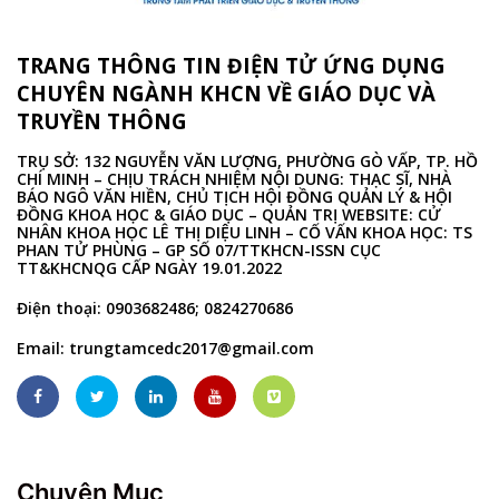
TRANG THÔNG TIN ĐIỆN TỬ ỨNG DỤNG
CHUYÊN NGÀNH KHCN VỀ GIÁO DỤC VÀ
TRUYỀN THÔNG
TRỤ SỞ: 132 NGUYỄN VĂN LƯỢNG, PHƯỜNG GÒ VẤP, TP. HỒ
CHÍ MINH – CHỊU TRÁCH NHIỆM NỘI DUNG: THẠC SĨ, NHÀ
BÁO NGÔ VĂN HIỀN, CHỦ TỊCH HỘI ĐỒNG QUẢN LÝ & HỘI
ĐỒNG KHOA HỌC & GIÁO DỤC – QUẢN TRỊ WEBSITE: CỬ
NHÂN KHOA HỌC LÊ THỊ DIỆU LINH – CỐ VẤN KHOA HỌC: TS
PHAN TỬ PHÙNG – GP SỐ 07/TTKHCN-ISSN CỤC
TT&KHCNQG CẤP NGÀY 19.01.2022
Điện thoại: 0903682486; 0824270686
Email:
trungtamcedc2017@gmail.com
Chuyên Mục