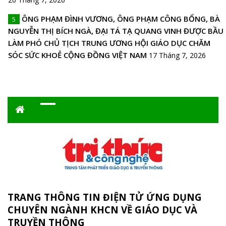
ÔNG PHẠM ĐÌNH VƯƠNG, ÔNG PHẠM CÔNG BỔNG, BÀ
5
NGUYỄN THỊ BÍCH NGÀ, ĐẠI TÁ TẠ QUANG VINH ĐƯỢC BẦU
LÀM PHÓ CHỦ TỊCH TRUNG ƯƠNG HỘI GIÁO DỤC CHĂM
SÓC SỨC KHOẺ CỘNG ĐỒNG VIỆT NAM
17 Tháng 7, 2026
TRANG THÔNG TIN ĐIỆN TỬ ỨNG DỤNG
CHUYÊN NGÀNH KHCN VỀ GIÁO DỤC VÀ
TRUYỀN THÔNG