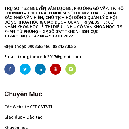
TRỤ SỞ: 132 NGUYỄN VĂN LƯỢNG, PHƯỜNG GÒ VẤP, TP. HỒ
CHÍ MINH – CHỊU TRÁCH NHIỆM NỘI DUNG: THẠC SĨ, NHÀ
BÁO NGÔ VĂN HIỀN, CHỦ TỊCH HỘI ĐỒNG QUẢN LÝ & HỘI
ĐỒNG KHOA HỌC & GIÁO DỤC – QUẢN TRỊ WEBSITE: CỬ
NHÂN KHOA HỌC LÊ THỊ DIỆU LINH – CỐ VẤN KHOA HỌC: TS
PHAN TỬ PHÙNG – GP SỐ 07/TTKHCN-ISSN CỤC
TT&KHCNQG CẤP NGÀY 19.01.2022
Điện thoại: 0903682486; 0824270686
Email:
trungtamcedc2017@gmail.com
Chuyên Mục
Các Website CEDC&TVEL
Giáo dục – Đào tạo
Khuyến học