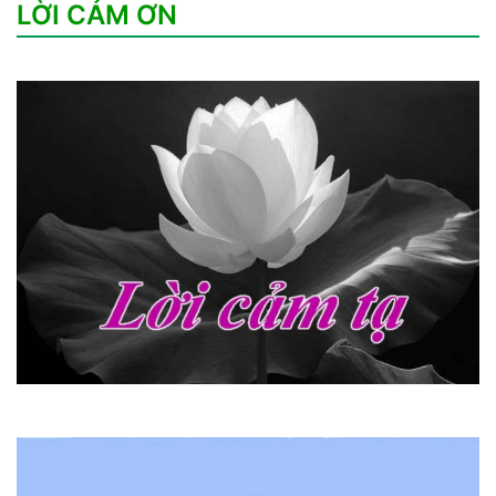
LỜI CẢM ƠN