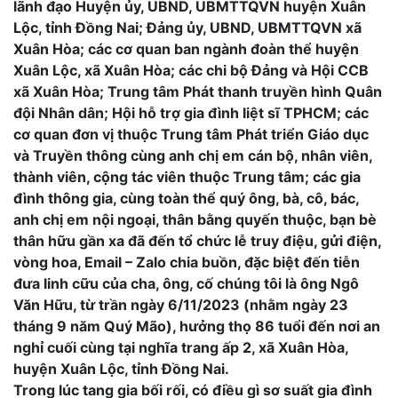
lãnh đạo Huyện ủy, UBND, UBMTTQVN huyện Xuân
Lộc, tỉnh Đồng Nai; Đảng ủy, UBND, UBMTTQVN xã
Xuân Hòa; các cơ quan ban ngành đoàn thể huyện
Xuân Lộc, xã Xuân Hòa; các chi bộ Đảng và Hội CCB
xã Xuân Hòa; Trung tâm Phát thanh truyền hình Quân
đội Nhân dân; Hội hỗ trợ gia đình liệt sĩ TPHCM; các
cơ quan đơn vị thuộc Trung tâm Phát triển Giáo dục
và Truyền thông cùng anh chị em cán bộ, nhân viên,
thành viên, cộng tác viên thuộc Trung tâm; các gia
đình thông gia, cùng toàn thể quý ông, bà, cô, bác,
anh chị em nội ngoại, thân bằng quyến thuộc, bạn bè
thân hữu gần xa đã đến tổ chức lễ truy điệu, gửi điện,
vòng hoa, Email – Zalo chia buồn, đặc biệt đến tiễn
đưa linh cữu của cha, ông, cố chúng tôi là ông Ngô
Văn Hữu, từ trần ngày 6/11/2023 (nhằm ngày 23
tháng 9 năm Quý Mão), hưởng thọ 86 tuổi đến nơi an
nghỉ cuối cùng tại nghĩa trang ấp 2, xã Xuân Hòa,
huyện Xuân Lộc, tỉnh Đồng Nai.
Trong lúc tang gia bối rối, có điều gì sơ suất gia đình