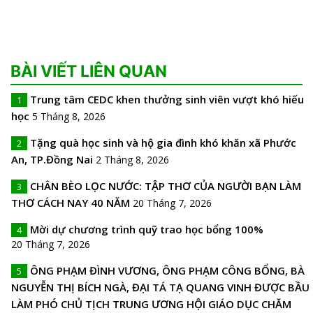
BÀI VIẾT LIÊN QUAN
Trung tâm CEDC khen thưởng sinh viên vượt khó hiếu
1
học
5 Tháng 8, 2026
Tặng quà học sinh và hộ gia đình khó khăn xã Phước
2
An, TP.Đồng Nai
2 Tháng 8, 2026
CHÂN BÈO LỌC NƯỚC: TẬP THƠ CỦA NGƯỜI BẠN LÀM
3
THƠ CÁCH NAY 40 NĂM
20 Tháng 7, 2026
Mời dự chương trình quỹ trao học bổng 100%
4
20 Tháng 7, 2026
ÔNG PHẠM ĐÌNH VƯƠNG, ÔNG PHẠM CÔNG BỔNG, BÀ
5
NGUYỄN THỊ BÍCH NGÀ, ĐẠI TÁ TẠ QUANG VINH ĐƯỢC BẦU
LÀM PHÓ CHỦ TỊCH TRUNG ƯƠNG HỘI GIÁO DỤC CHĂM