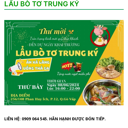
LẨU BÒ TƠ TRUNG KÝ
LIÊN HỆ: 0909 064 545. HÂN HẠNH ĐƯỢC ĐÓN TIẾP.