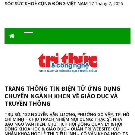
SÓC SỨC KHOẺ CỘNG ĐỒNG VIỆT NAM
17 Tháng 7, 2026
TRANG THÔNG TIN ĐIỆN TỬ ỨNG DỤNG
CHUYÊN NGÀNH KHCN VỀ GIÁO DỤC VÀ
TRUYỀN THÔNG
TRỤ SỞ: 132 NGUYỄN VĂN LƯỢNG, PHƯỜNG GÒ VẤP, TP. HỒ
CHÍ MINH – CHỊU TRÁCH NHIỆM NỘI DUNG: THẠC SĨ, NHÀ
BÁO NGÔ VĂN HIỀN, CHỦ TỊCH HỘI ĐỒNG QUẢN LÝ & HỘI
ĐỒNG KHOA HỌC & GIÁO DỤC – QUẢN TRỊ WEBSITE: CỬ
NHÂN KHOA HỌC LÊ THỊ DIỆU LINH – CỐ VẤN KHOA HỌC: TS