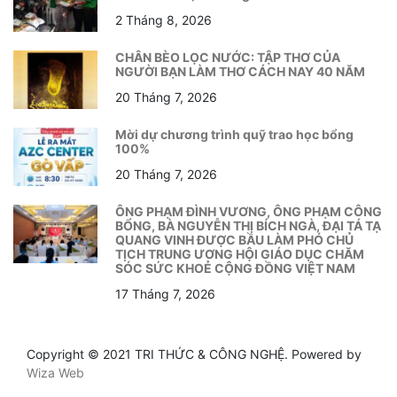
2 Tháng 8, 2026
CHÂN BÈO LỌC NƯỚC: TẬP THƠ CỦA
NGƯỜI BẠN LÀM THƠ CÁCH NAY 40 NĂM
20 Tháng 7, 2026
Mời dự chương trình quỹ trao học bổng
100%
20 Tháng 7, 2026
ÔNG PHẠM ĐÌNH VƯƠNG, ÔNG PHẠM CÔNG
BỔNG, BÀ NGUYỄN THỊ BÍCH NGÀ, ĐẠI TÁ TẠ
QUANG VINH ĐƯỢC BẦU LÀM PHÓ CHỦ
TỊCH TRUNG ƯƠNG HỘI GIÁO DỤC CHĂM
SÓC SỨC KHOẺ CỘNG ĐỒNG VIỆT NAM
17 Tháng 7, 2026
Copyright © 2021 TRI THỨC & CÔNG NGHỆ. Powered by
Wiza Web