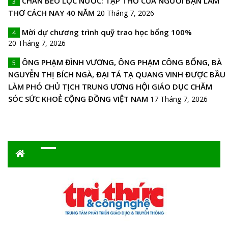
CHÂN BÈO LỌC NƯỚC: TẬP THƠ CỦA NGƯỜI BẠN LÀM
3
THƠ CÁCH NAY 40 NĂM
20 Tháng 7, 2026
Mời dự chương trình quỹ trao học bổng 100%
4
20 Tháng 7, 2026
ÔNG PHẠM ĐÌNH VƯƠNG, ÔNG PHẠM CÔNG BỔNG, BÀ
5
NGUYỄN THỊ BÍCH NGÀ, ĐẠI TÁ TẠ QUANG VINH ĐƯỢC BẦU
LÀM PHÓ CHỦ TỊCH TRUNG ƯƠNG HỘI GIÁO DỤC CHĂM
SÓC SỨC KHOẺ CỘNG ĐỒNG VIỆT NAM
17 Tháng 7, 2026