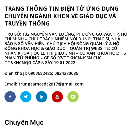
TRANG THÔNG TIN ĐIỆN TỬ ỨNG DỤNG
CHUYÊN NGÀNH KHCN VỀ GIÁO DỤC VÀ
TRUYỀN THÔNG
TRỤ SỞ: 132 NGUYỄN VĂN LƯỢNG, PHƯỜNG GÒ VẤP, TP. HỒ
CHÍ MINH – CHỊU TRÁCH NHIỆM NỘI DUNG: THẠC SĨ, NHÀ
BÁO NGÔ VĂN HIỀN, CHỦ TỊCH HỘI ĐỒNG QUẢN LÝ & HỘI
ĐỒNG KHOA HỌC & GIÁO DỤC – QUẢN TRỊ WEBSITE: CỬ
NHÂN KHOA HỌC LÊ THỊ DIỆU LINH – CỐ VẤN KHOA HỌC: TS
PHAN TỬ PHÙNG – GP SỐ 07/TTKHCN-ISSN CỤC
TT&KHCNQG CẤP NGÀY 19.01.2022
Điện thoại: 0903682486; 0824270686
Email:
trungtamcedc2017@gmail.com
Chuyên Mục