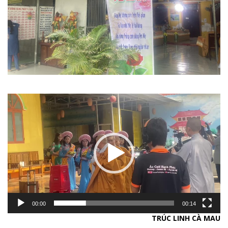
Trình
chơi
Video
00:00
00:14
TRÚC LINH CÀ MAU