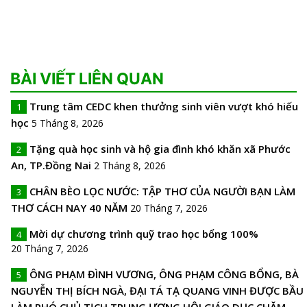
BÀI VIẾT LIÊN QUAN
Trung tâm CEDC khen thưởng sinh viên vượt khó hiếu
1
học
5 Tháng 8, 2026
Tặng quà học sinh và hộ gia đình khó khăn xã Phước
2
An, TP.Đồng Nai
2 Tháng 8, 2026
CHÂN BÈO LỌC NƯỚC: TẬP THƠ CỦA NGƯỜI BẠN LÀM
3
THƠ CÁCH NAY 40 NĂM
20 Tháng 7, 2026
Mời dự chương trình quỹ trao học bổng 100%
4
20 Tháng 7, 2026
ÔNG PHẠM ĐÌNH VƯƠNG, ÔNG PHẠM CÔNG BỔNG, BÀ
5
NGUYỄN THỊ BÍCH NGÀ, ĐẠI TÁ TẠ QUANG VINH ĐƯỢC BẦU
LÀM PHÓ CHỦ TỊCH TRUNG ƯƠNG HỘI GIÁO DỤC CHĂM