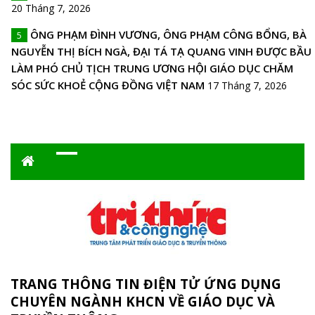
20 Tháng 7, 2026
ÔNG PHẠM ĐÌNH VƯƠNG, ÔNG PHẠM CÔNG BỔNG, BÀ
5
NGUYỄN THỊ BÍCH NGÀ, ĐẠI TÁ TẠ QUANG VINH ĐƯỢC BẦU
LÀM PHÓ CHỦ TỊCH TRUNG ƯƠNG HỘI GIÁO DỤC CHĂM
SÓC SỨC KHOẺ CỘNG ĐỒNG VIỆT NAM
17 Tháng 7, 2026
TRANG THÔNG TIN ĐIỆN TỬ ỨNG DỤNG
CHUYÊN NGÀNH KHCN VỀ GIÁO DỤC VÀ