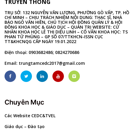
TRUYỀN THÔNG
TRỤ SỞ: 132 NGUYỄN VĂN LƯỢNG, PHƯỜNG GÒ VẤP, TP. HỒ
CHÍ MINH – CHỊU TRÁCH NHIỆM NỘI DUNG: THẠC SĨ, NHÀ
BÁO NGÔ VĂN HIỀN, CHỦ TỊCH HỘI ĐỒNG QUẢN LÝ & HỘI
ĐỒNG KHOA HỌC & GIÁO DỤC – QUẢN TRỊ WEBSITE: CỬ
NHÂN KHOA HỌC LÊ THỊ DIỆU LINH – CỐ VẤN KHOA HỌC: TS
PHAN TỬ PHÙNG – GP SỐ 07/TTKHCN-ISSN CỤC
TT&KHCNQG CẤP NGÀY 19.01.2022
Điện thoại: 0903682486; 0824270686
Email:
trungtamcedc2017@gmail.com
Chuyên Mục
Các Website CEDC&TVEL
Giáo dục – Đào tạo