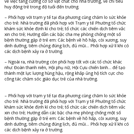
về việc tăng cường cơ sở vật chất cho nhà trường, về chỉ tiêu
huy động trẻ trong độ tuổi đến trường.
– Phối hợp với trạm y tế tại địa phương cùng chăm lo sức khỏe
cho trẻ: Nhà trường đã phối hợp với Trạm y tế Phường tổ chức
khám sức khỏe định kì cho trẻ; tổ chức các chiến dịch tiêm vắc
xin cho trẻ; Hướng dẫn các bậc cha mẹ phòng chống một số
bệnh thường gặp ở trẻ em: Các bệnh về hô hấp, còi xương, suy
dinh dưỡng, tiêm chủng đúng lịch, đủ mũi… Phối hợp xử lí khi có
các dịch bệnh xảy ra ở trường.
– Ngoài ra, nhà trường còn phối hợp tốt với các tổ chức khác
như: Đoàn thanh niên, Hội phụ nữ, Hội Cựu chiến binh… để tạo
thành một lực lượng hùng hậu, rộng khắp ủng hộ tích cực cho
công tác chăm sóc giáo dục trẻ của nhà trường.
– Phối hợp với trạm y tế tại địa phương cùng chăm lo sức khỏe
cho trẻ: Nhà trường đã phối hợp với Trạm y tế Phường tổ chức
khám sức khỏe định kì cho trẻ; tổ chức các chiến dịch tiêm vắc
xin cho trẻ; Hướng dẫn các bậc cha mẹ phòng chống một số
bệnh thường gặp ở trẻ em: Các bệnh về hô hấp, còi xương, suy
dinh dưỡng, tiêm chủng đúng lịch, đủ mũi… Phối hợp xử lí khi có
các dịch bệnh xảy ra ở trường.