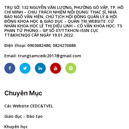
TRỤ SỞ: 132 NGUYỄN VĂN LƯỢNG, PHƯỜNG GÒ VẤP, TP. HỒ
CHÍ MINH – CHỊU TRÁCH NHIỆM NỘI DUNG: THẠC SĨ, NHÀ
BÁO NGÔ VĂN HIỀN, CHỦ TỊCH HỘI ĐỒNG QUẢN LÝ & HỘI
ĐỒNG KHOA HỌC & GIÁO DỤC – QUẢN TRỊ WEBSITE: CỬ
NHÂN KHOA HỌC LÊ THỊ DIỆU LINH – CỐ VẤN KHOA HỌC: TS
PHAN TỬ PHÙNG – GP SỐ 07/TTKHCN-ISSN CỤC
TT&KHCNQG CẤP NGÀY 19.01.2022
Điện thoại: 0903682486; 0824270686
Email:
trungtamcedc2017@gmail.com
Chuyên Mục
Các Website CEDC&TVEL
Giáo dục – Đào tạo
Khuyến học