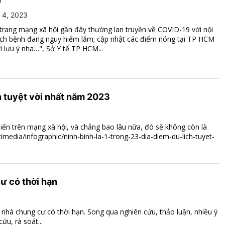
 4, 2023
trang mạng xã hội gần đây thường lan truyền về COVID-19 với nội
ịch bệnh đang nguy hiểm lắm; cập nhật các điểm nóng tại TP HCM
 lưu ý nha…", Sở Y tế TP HCM...
ch tuyệt vời nhất năm 2023
ến trên mạng xã hội, và chẳng bao lâu nữa, đó sẽ không còn là
media/infographic/ninh-binh-la-1-trong-23-dia-diem-du-lich-tuyet-
ư có thời hạn
nhà chung cư có thời hạn. Song qua nghiên cứu, thảo luận, nhiều ý
ứu, rà soát...