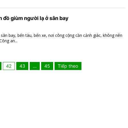
 đồ giùm người lạ ở sân bay​
 sân bay, bến tàu, bến xe, nơi công cộng cần cảnh giác, không nên
Công an...
Phân
42
43
…
45
Tiếp theo
trang
bài
viết