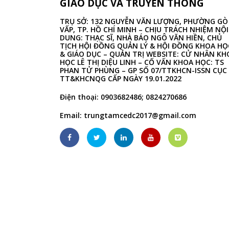
GIÁO DỤC VÀ TRUYỀN THÔNG
TRỤ SỞ: 132 NGUYỄN VĂN LƯỢNG, PHƯỜNG GÒ
VẤP, TP. HỒ CHÍ MINH – CHỊU TRÁCH NHIỆM NỘI
DUNG: THẠC SĨ, NHÀ BÁO NGÔ VĂN HIỀN, CHỦ
TỊCH HỘI ĐỒNG QUẢN LÝ & HỘI ĐỒNG KHOA HỌ
& GIÁO DỤC – QUẢN TRỊ WEBSITE: CỬ NHÂN KH
HỌC LÊ THỊ DIỆU LINH – CỐ VẤN KHOA HỌC: TS
PHAN TỬ PHÙNG – GP SỐ 07/TTKHCN-ISSN CỤC
TT&KHCNQG CẤP NGÀY 19.01.2022
Điện thoại: 0903682486; 0824270686
Email:
trungtamcedc2017@gmail.com