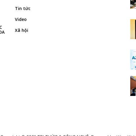
Tin tức
Video
C
Xã hội
OA