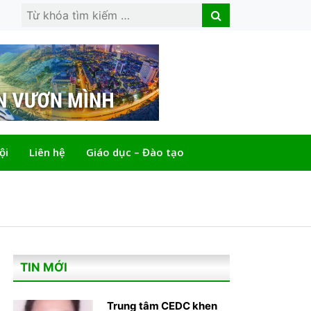
Search
Search
for:
ội
Liên hệ
Giáo dục – Đào tạo
TIN MỚI
Trung tâm CEDC khen