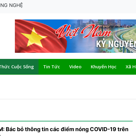
CÔNG NGHỆ
Thức Cuộc Sống
Tin Tức
Video
Khuyến Học
Xã H
: Bác bỏ thông tin các điểm nóng COVID-19 trên
n