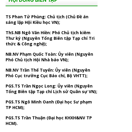
HỘI ĐỒNG BIÊN TẬP
TS Phan Tử Phùng: Chủ tịch (Chủ Đề án
sáng lập Hội Kiều học VN);
ThS.NB Ngô Văn Hiền: Phó Chủ tịch kiêm
Thư ký (Nguyên Tổng Biên tập Tạp chí Tri
thức & Công nghệ);
NB.NV Phạm Quốc Toàn: Ủy viên (Nguyên
Phó Chủ tịch Hội Nhà báo VN);
NB.NV Trần Thế Tuyển: Ủy viên (Nguyên
Phó Cục trưởng Cục Báo chí, Bộ VHTT);
PGS.TS Trần Ngọc Long: Ủy viên (Nguyên
Tổng Biên tập Tạp chí Lịch sử Quân sự VN);
PGS.TS Ngô Minh Oanh (Đại học Sư phạm
TP HCM);
PGS.TS Trần Thuận (Đại học KHXH&NV TP
HCM).