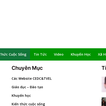
Thức Cuộc Sống
Tin Tức
Video
Khuyến Học
Xã H
Chuyên Mục
T
Các Website CEDC&TVEL
Giáo dục – Đào tạo
Khuyến học
Kiến thức cuộc sống