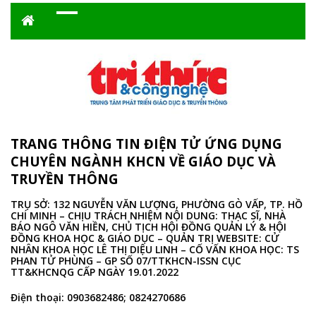
TRANG THÔNG TIN ĐIỆN TỬ ỨNG DỤNG
CHUYÊN NGÀNH KHCN VỀ GIÁO DỤC VÀ
TRUYỀN THÔNG
TRỤ SỞ: 132 NGUYỄN VĂN LƯỢNG, PHƯỜNG GÒ VẤP, TP. HỒ
CHÍ MINH – CHỊU TRÁCH NHIỆM NỘI DUNG: THẠC SĨ, NHÀ
BÁO NGÔ VĂN HIỀN, CHỦ TỊCH HỘI ĐỒNG QUẢN LÝ & HỘI
ĐỒNG KHOA HỌC & GIÁO DỤC – QUẢN TRỊ WEBSITE: CỬ
NHÂN KHOA HỌC LÊ THỊ DIỆU LINH – CỐ VẤN KHOA HỌC: TS
PHAN TỬ PHÙNG – GP SỐ 07/TTKHCN-ISSN CỤC
TT&KHCNQG CẤP NGÀY 19.01.2022
Điện thoại: 0903682486; 0824270686