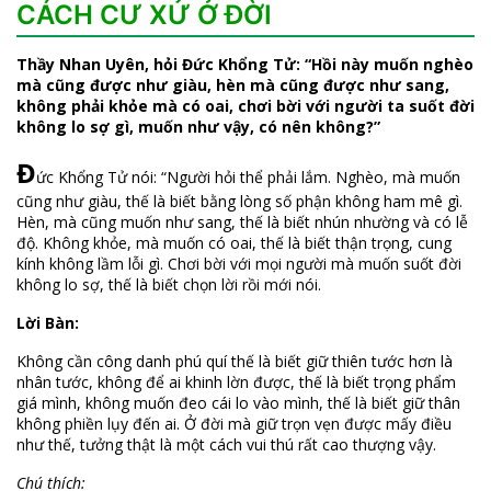
CÁCH CƯ XỬ Ở ĐỜI
Thầy Nhan Uyên, hỏi Đức Khổng Tử: “Hồi này muốn nghèo
mà cũng được như giàu, hèn mà cũng được như sang,
không phải khỏe mà có oai, chơi bời với người ta suốt đời
không lo sợ gì, muốn như vậy, có nên không?”
Đ
ức Khổng Tử nói: “Người hỏi thể phải lắm. Nghèo, mà muốn
cũng như giàu, thế là biết bằng lòng số phận không ham mê gì.
Hèn, mà cũng muốn như sang, thế là biết nhún nhường và có lễ
độ. Không khỏe, mà muốn có oai, thế là biết thận trọng, cung
kính không lầm lỗi gì. Chơi bời với mọi người mà muốn suốt đời
không lo sợ, thế là biết chọn lời rồi mới nói.
Lời Bàn:
Không cần công danh phú quí thế là biết giữ thiên tước hơn là
nhân tước, không để ai khinh lờn được, thế là biết trọng phẩm
giá mình, không muốn đeo cái lo vào mình, thế là biết giữ thân
không phiền lụy đến ai. Ở đời mà giữ trọn vẹn được mấy điều
như thế, tưởng thật là một cách vui thú rất cao thượng vậy.
Chú thích: