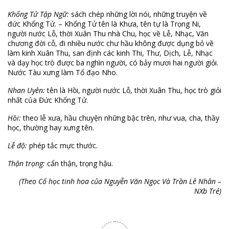
Khổng Tử Tập Ngữ:
sách chép những lời nói, những truyện về
đức Khổng Tử. – Khổng Tử tên là Khưa, tên tự là Trọng Ni,
người nước Lỗ, thời Xuân Thu nhà Chu, học về Lễ, Nhạc, Văn
chương đời cỗ, đi nhiều nước chư hầu không được dụng bỏ về
làm kinh Xuân Thu, san định các kinh Thi, Thư, Dịch, Lễ, Nhạc
và dạy học trò được ba nghìn người, có bảy mươi hai người giỏi.
Nước Tàu xưng làm Tổ đạo Nho.
Nhan Uyên:
tên là Hồi, người nước Lỗ, thời Xuân Thu, học trò giỏi
nhất của Đức Khổng Tử.
Hồi:
theo lễ xưa, hầu chuyện những bậc trên, như vua, cha, thầy
học, thường hay xưng tên.
Lễ độ:
phép tắc mực thước.
Thận trọng:
cẩn thận, trọng hậu.
(Theo Cổ học tinh hoa của Nguyễn Văn Ngọc Và Trần Lê Nhân –
NXb Trẻ)