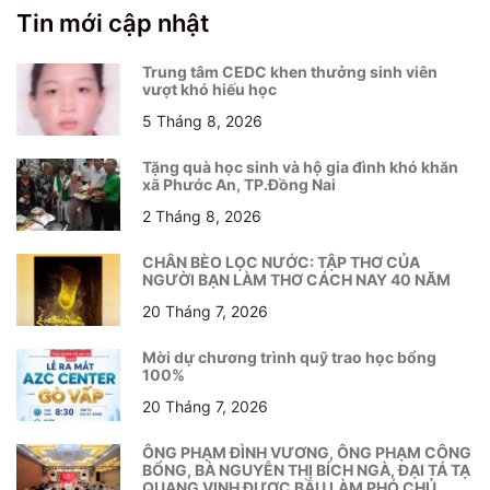
Tin mới cập nhật
Trung tâm CEDC khen thưởng sinh viên
vượt khó hiếu học
5 Tháng 8, 2026
Tặng quà học sinh và hộ gia đình khó khăn
xã Phước An, TP.Đồng Nai
2 Tháng 8, 2026
CHÂN BÈO LỌC NƯỚC: TẬP THƠ CỦA
NGƯỜI BẠN LÀM THƠ CÁCH NAY 40 NĂM
20 Tháng 7, 2026
Mời dự chương trình quỹ trao học bổng
100%
20 Tháng 7, 2026
ÔNG PHẠM ĐÌNH VƯƠNG, ÔNG PHẠM CÔNG
BỔNG, BÀ NGUYỄN THỊ BÍCH NGÀ, ĐẠI TÁ TẠ
QUANG VINH ĐƯỢC BẦU LÀM PHÓ CHỦ