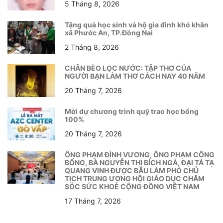
5 Tháng 8, 2026
Tặng quà học sinh và hộ gia đình khó khăn
xã Phước An, TP.Đồng Nai
2 Tháng 8, 2026
CHÂN BÈO LỌC NƯỚC: TẬP THƠ CỦA
NGƯỜI BẠN LÀM THƠ CÁCH NAY 40 NĂM
20 Tháng 7, 2026
Mời dự chương trình quỹ trao học bổng
100%
20 Tháng 7, 2026
ÔNG PHẠM ĐÌNH VƯƠNG, ÔNG PHẠM CÔNG
BỔNG, BÀ NGUYỄN THỊ BÍCH NGÀ, ĐẠI TÁ TẠ
QUANG VINH ĐƯỢC BẦU LÀM PHÓ CHỦ
TỊCH TRUNG ƯƠNG HỘI GIÁO DỤC CHĂM
SÓC SỨC KHOẺ CỘNG ĐỒNG VIỆT NAM
17 Tháng 7, 2026