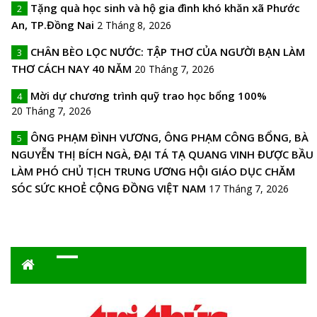
Tặng quà học sinh và hộ gia đình khó khăn xã Phước
2
An, TP.Đồng Nai
2 Tháng 8, 2026
CHÂN BÈO LỌC NƯỚC: TẬP THƠ CỦA NGƯỜI BẠN LÀM
3
THƠ CÁCH NAY 40 NĂM
20 Tháng 7, 2026
Mời dự chương trình quỹ trao học bổng 100%
4
20 Tháng 7, 2026
ÔNG PHẠM ĐÌNH VƯƠNG, ÔNG PHẠM CÔNG BỔNG, BÀ
5
NGUYỄN THỊ BÍCH NGÀ, ĐẠI TÁ TẠ QUANG VINH ĐƯỢC BẦU
LÀM PHÓ CHỦ TỊCH TRUNG ƯƠNG HỘI GIÁO DỤC CHĂM
SÓC SỨC KHOẺ CỘNG ĐỒNG VIỆT NAM
17 Tháng 7, 2026