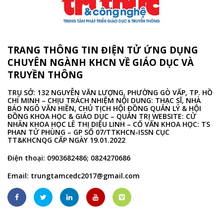
TRANG THÔNG TIN ĐIỆN TỬ ỨNG DỤNG
CHUYÊN NGÀNH KHCN VỀ GIÁO DỤC VÀ
TRUYỀN THÔNG
TRỤ SỞ: 132 NGUYỄN VĂN LƯỢNG, PHƯỜNG GÒ VẤP, TP. HỒ
CHÍ MINH – CHỊU TRÁCH NHIỆM NỘI DUNG: THẠC SĨ, NHÀ
BÁO NGÔ VĂN HIỀN, CHỦ TỊCH HỘI ĐỒNG QUẢN LÝ & HỘI
ĐỒNG KHOA HỌC & GIÁO DỤC – QUẢN TRỊ WEBSITE: CỬ
NHÂN KHOA HỌC LÊ THỊ DIỆU LINH – CỐ VẤN KHOA HỌC: TS
PHAN TỬ PHÙNG – GP SỐ 07/TTKHCN-ISSN CỤC
TT&KHCNQG CẤP NGÀY 19.01.2022
Điện thoại: 0903682486; 0824270686
Email:
trungtamcedc2017@gmail.com